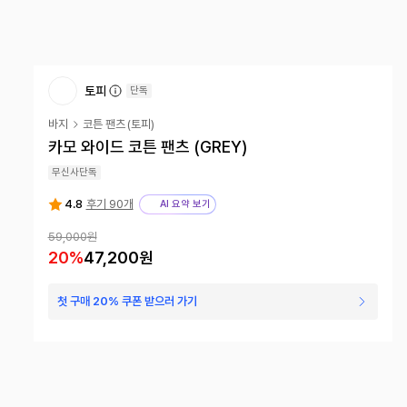
토피
단독
바지
코튼 팬츠
(
토피
)
카모 와이드 코튼 팬츠 (GREY)
무신사단독
4.8
후기 90개
AI 요약 보기
59,000
원
20
%
47,200
원
첫 구매 20% 쿠폰 받으러 가기