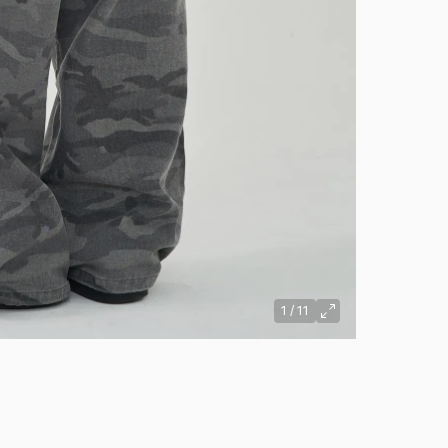
1
/
11