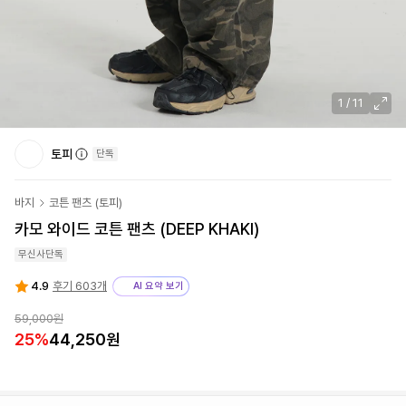
1
/
11
토피
단독
바지
코튼 팬츠
(
토피
)
카모 와이드 코튼 팬츠 (DEEP KHAKI)
무신사단독
4.9
후기 603개
AI 요약 보기
59,000원
25
%
44,250원