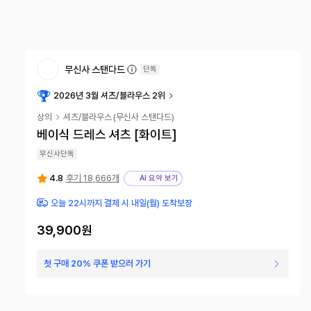
무신사 스탠다드
단독
2026년 3월 셔츠/블라우스 2위
상의
셔츠/블라우스
(
무신사 스탠다드
)
베이식 드레스 셔츠 [화이트]
무신사단독
4.8
후기 18,666개
AI 요약 보기
오늘 22시까지 결제 시 내일(월) 도착보장
39,900원
첫 구매 20% 쿠폰 받으러 가기