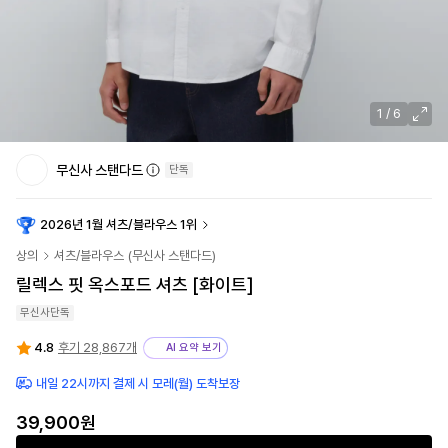
1
/
6
무신사 스탠다드
단독
2026년 1월 셔츠/블라우스 1위
상의
셔츠/블라우스
(
무신사 스탠다드
)
릴렉스 핏 옥스포드 셔츠 [화이트]
무신사단독
4.8
후기 28,867개
AI 요약 보기
내일 22시까지 결제 시 모레(월) 도착보장
39,900원