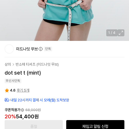
1
/
4
미드나잇 무브
단독
상의
반소매 티셔츠
(
미드나잇 무브
)
dot set t (mint)
무신사단독
4.6
후기 5개
내일 22시까지 결제 시 모레(월) 도착보장
쿠폰적용가
68,000원
20
%
54,400원
품절
재입고 알림 신청