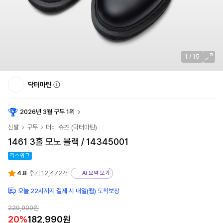
1
/
15
닥터마틴
2026년 3월 구두 1위
신발
구두
더비 슈즈
(
닥터마틴
)
1461 3홀 모노 블랙 / 14345001
킥스위크
4.8
후기 12,472개
AI 요약 보기
오늘 22시까지 결제 시 내일(월) 도착보장
229,000원
20
%
182,990원