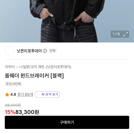
1
/
6
낫온리포투데이
단독
아우터
나일론/코치 재킷
(
낫온리포투데이
)
올웨더 윈드브레이커 [블랙]
무신사단독
4.8
후기 89개
AI 요약 보기
98,000원
15
%
83,300원
구매하기