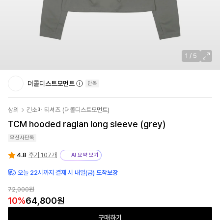
1
/
5
더콜디스트모먼트
단독
상의
긴소매 티셔츠
(
더콜디스트모먼트
)
TCM hooded raglan long sleeve (grey)
무신사단독
4.8
후기 107개
AI 요약 보기
오늘 22시까지 결제 시 내일(금) 도착보장
72,000
원
10
%
64,800
원
구매하기