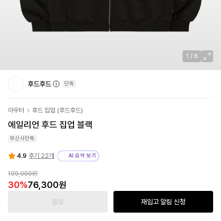
1
/
6
후드후드
단독
아우터
후드 집업
(
후드후드
)
에일리언 후드 집업 블랙
무신사단독
4.9
후기 22개
AI 요약 보기
109,000
원
30
%
76,300
원
품절
재입고 알림 신청