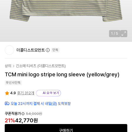
1
/
5
더콜디스트모먼트
단독
상의
긴소매 티셔츠
(
더콜디스트모먼트
)
TCM mini logo stripe long sleeve (yellow/grey)
무신사단독
4.9
후기 312개
AI 요약 보기
오늘 22시까지 결제 시 내일(금) 도착보장
쿠폰적용가
54,000
원
21
%
42,770
원
구매하기