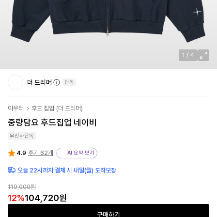
1
/
4
더 드리머
단독
아우터
후드 집업
(
더 드리머
)
중량담요 후드집업 네이비
무신사단독
4.9
후기 62개
AI 요약 보기
오늘 22시까지 결제 시 내일(월) 도착보장
119,000원
12
%
104,720원
구매하기