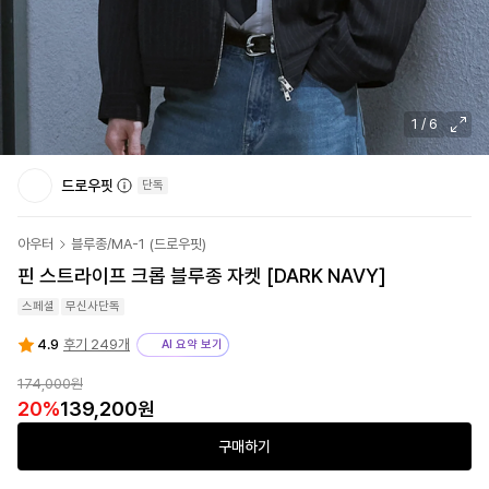
1
/
6
드로우핏
단독
아우터
블루종/MA-1
(
드로우핏
)
핀 스트라이프 크롭 블루종 자켓 [DARK NAVY]
스페셜
무신사단독
4.9
후기 249개
AI 요약 보기
174,000
원
20
%
139,200
원
구매하기