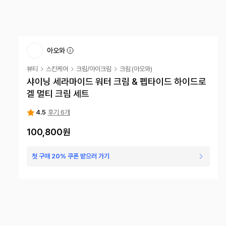
아오와
뷰티
스킨케어
크림/아이크림
크림
(
아오와
)
샤이닝 세라마이드 워터 크림 & 펩타이드 하이드로
겔 멀티 크림 세트
4.5
후기 6개
100,800원
첫 구매 20% 쿠폰 받으러 가기