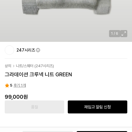
1
/
6
247시리즈
상의
니트/스웨터
(
247시리즈
)
그라데이션 크루넥 니트 GREEN
5
후기 1개
99,000원
품절
재입고 알림 신청