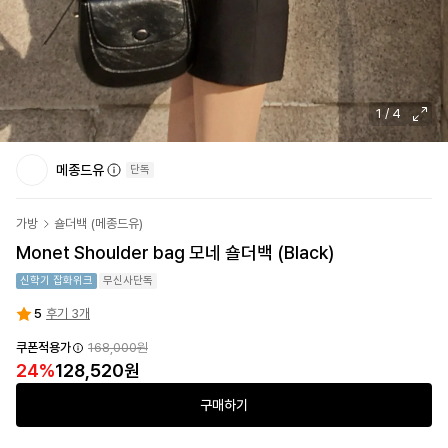
1
/
4
메종드유
단독
가방
숄더백
(
메종드유
)
Monet Shoulder bag 모네 숄더백 (Black)
신학기 잡화위크
무신사단독
5
후기 3개
쿠폰적용가
168,000원
24
%
128,520원
구매하기