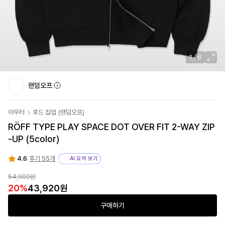
1
/
6
랜덤오프
아우터
후드 집업
(
랜덤오프
)
RÖFF TYPE PLAY SPACE DOT OVER FIT 2-WAY ZIP
-UP (5color)
4.6
후기 55개
AI 요약 보기
54,900원
20
%
43,920원
구매하기