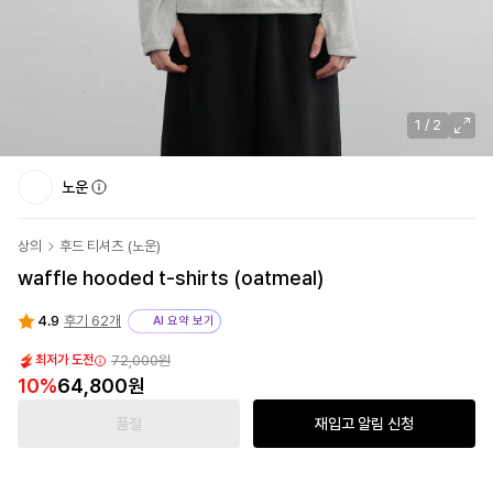
1
/
2
노운
상의
후드 티셔츠
(
노운
)
waffle hooded t-shirts (oatmeal)
4.9
후기 62개
AI 요약 보기
72,000원
최저가 도전
10
%
64,800원
품절
재입고 알림 신청