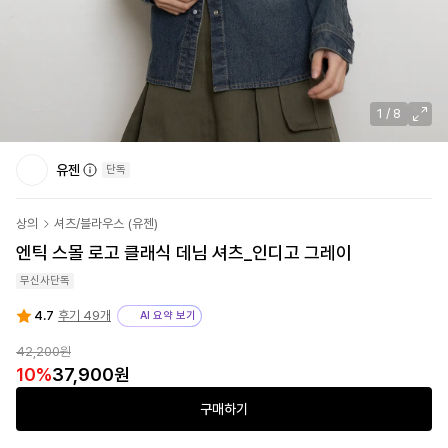
1
/
8
유젠
단독
상의
셔츠/블라우스
(
유젠
)
엔틱 스몰 로고 클래식 데님 셔츠_인디고 그레이
무신사단독
4.7
후기 49개
AI 요약 보기
42,200원
10
%
37,900원
구매하기