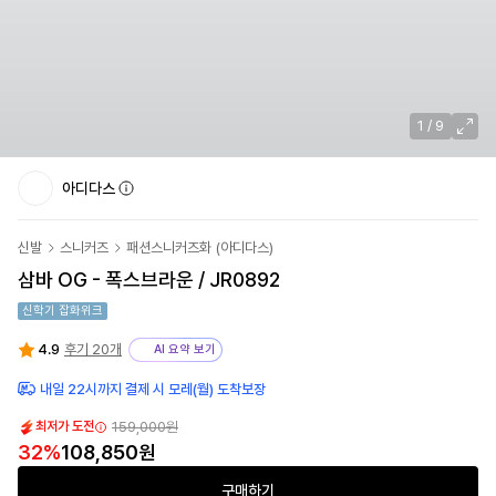
1
/
9
아디다스
신발
스니커즈
패션스니커즈화
(
아디다스
)
삼바 OG - 폭스브라운 / JR0892
신학기 잡화위크
4.9
후기 20개
AI 요약 보기
내일 22시까지 결제 시 모레(월) 도착보장
159,000원
최저가 도전
32
%
108,850원
구매하기