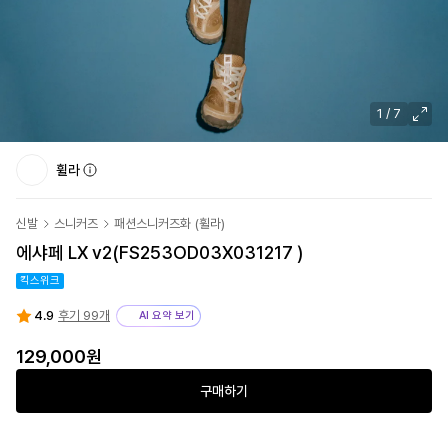
1
/
7
휠라
신발
스니커즈
패션스니커즈화
(
휠라
)
에샤페 LX v2(FS253OD03X031217 )
킥스위크
4.9
후기 99개
AI 요약 보기
129,000
원
구매하기