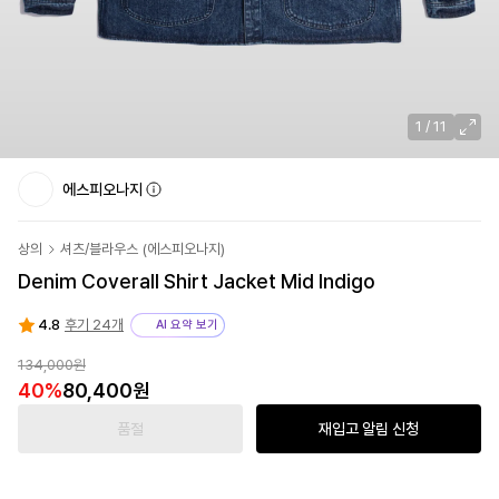
1
/
11
에스피오나지
상의
셔츠/블라우스
(
에스피오나지
)
Denim Coverall Shirt Jacket Mid Indigo
4.8
후기 24개
AI 요약 보기
134,000원
40
%
80,400원
품절
재입고 알림 신청