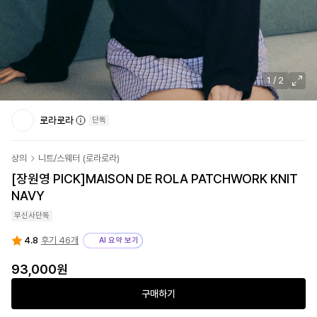
1
/
2
로라로라
단독
상의
니트/스웨터
(
로라로라
)
[장원영 PICK]
MAISON DE ROLA PATCHWORK KNIT
NAVY
무신사단독
4.8
후기 46개
AI 요약 보기
93,000원
구매하기