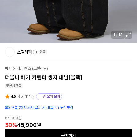
1
/
13
스켈리웩
단독
바지
데님 팬츠
(
스켈리웩
)
더블니 배기 카펜터 생지 데님[블랙]
무신사단독
4.8
후기 111개
AI 요약 보기
오늘 22시까지 결제 시 내일(토) 도착보장
65,900원
30
%
45,900원
구매하기