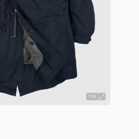
1
/
8