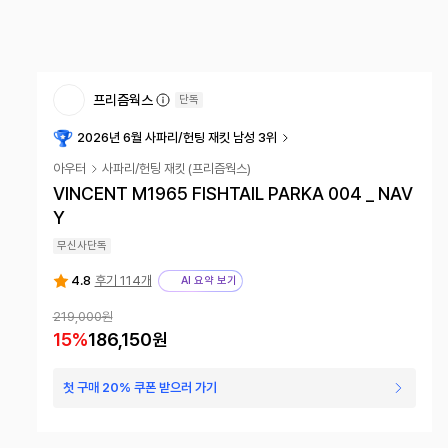
프리즘웍스
단독
2026년 6월 사파리/헌팅 재킷 남성 3위
아우터
사파리/헌팅 재킷
(
프리즘웍스
)
VINCENT M1965 FISHTAIL PARKA 004 _ NAV
Y
무신사단독
4.8
후기 114개
AI 요약 보기
219,000원
15
%
186,150원
첫 구매 20% 쿠폰 받으러 가기