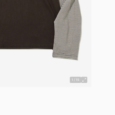
1
/
15