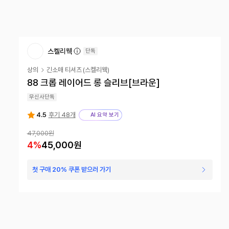
스켈리웩
단독
상의
긴소매 티셔츠
(
스켈리웩
)
88 크롭 레이어드 롱 슬리브[브라운]
무신사단독
4.5
후기 48개
AI 요약 보기
47,000
원
4
%
45,000
원
첫 구매 20% 쿠폰 받으러 가기