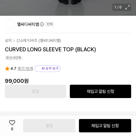
1
/
6
엘씨디씨티엠
단독
상의
긴소매 티셔츠
(
엘씨디씨티엠
)
CURVED LONG SLEEVE TOP (BLACK)
무신사단독
4.7
후기 15개
AI 요약 보기
99,000
원
품절
재입고 알림 신청
품절
재입고 알림 신청
0