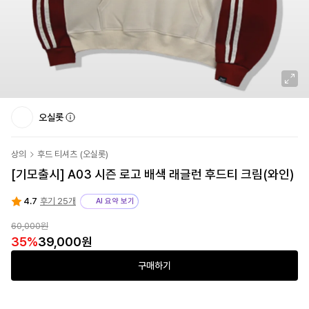
오실롯
상의
후드 티셔츠
(
오실롯
)
[기모출시] A03 시즌 로고 배색 래글런 후드티 크림(와인)
4.7
후기 25개
AI 요약 보기
60,000원
35
%
39,000원
구매하기