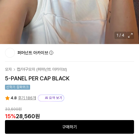
1
/
4
퍼머넌트 아카이브
모자
캡/야구모자
(
퍼머넌트 아카이브
)
5-PANEL PER CAP BLACK
신학기 잡화위크
4.8
후기 186개
AI 요약 보기
33,600원
15
%
28,560원
구매하기