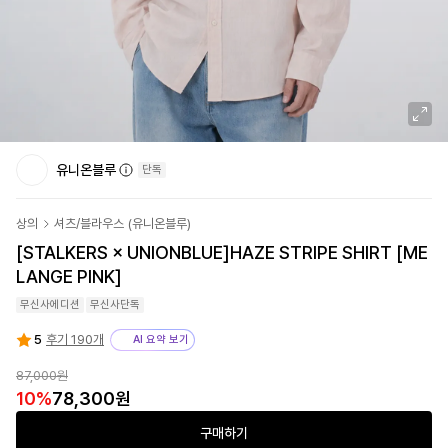
유니온블루
단독
상의
셔츠/블라우스
(
유니온블루
)
[STALKERS × UNIONBLUE]
HAZE STRIPE SHIRT [ME
LANGE PINK]
무신사에디션
무신사단독
5
후기 190개
AI 요약 보기
87,000원
10
%
78,300원
구매하기