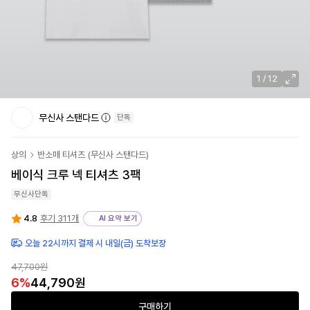
1
/
12
무신사 스탠다드
단독
상의
반소매 티셔츠
(
무신사 스탠다드
)
베이식 크루 넥 티셔츠 3팩
무신사단독
4.8
후기 311개
AI 요약 보기
오늘 22시까지 결제 시 내일(금) 도착보장
47,700
원
6
%
44,790
원
구매하기