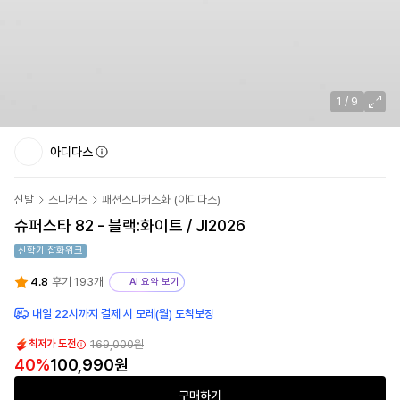
1
/
9
아디다스
신발
스니커즈
패션스니커즈화
(
아디다스
)
슈퍼스타 82 - 블랙:화이트 / JI2026
신학기 잡화위크
4.8
후기 193개
AI 요약 보기
내일 22시까지 결제 시 모레(월) 도착보장
169,000원
최저가 도전
40
%
100,990원
구매하기