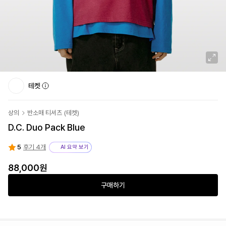
테켓
상의
반소매 티셔츠
(
테켓
)
D.C. Duo Pack Blue
5
후기 4개
AI 요약 보기
88,000원
구매하기