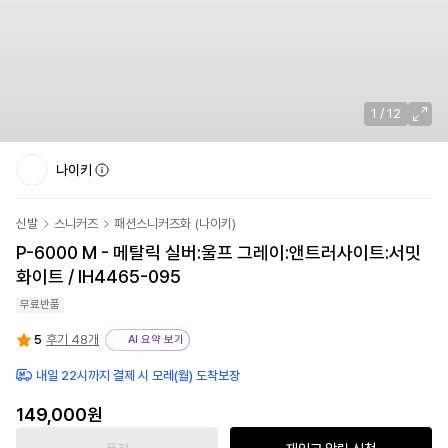
1
/
12
나이키
신발
스니커즈
패션스니커즈화
(
나이키
)
P-6000 M - 메탈릭 실버:울프 그레이:앤트러사이트:서밋
화이트 / IH4465-095
무료반품
5
후기 48개
AI 요약 보기
내일 22시까지 결제 시 모레(월) 도착보장
149,000원