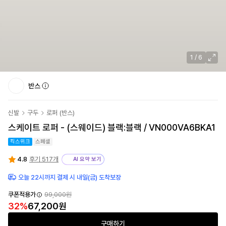
1
/
6
반스
신발
구두
로퍼
(
반스
)
스케이트 로퍼 - (스웨이드) 블랙:블랙 / VN000VA6BKA1
킥스위크
스페셜
4.8
후기 517개
AI 요약 보기
오늘 22시까지 결제 시 내일(금) 도착보장
쿠폰적용가
99,000
원
32
%
67,200
원
구매하기