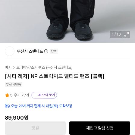
1
/
10
무신사 스탠다드
단독
바지
트레이닝/조거 팬츠
(
무신사 스탠다드
)
[시티 레저] NP 스트럭처드 벨티드 팬츠 [블랙]
무신사단독
5
후기 77개
AI 요약 보기
오늘 22시까지 결제 시 내일(토) 도착보장
89,900
원
품절
재입고 알림 신청