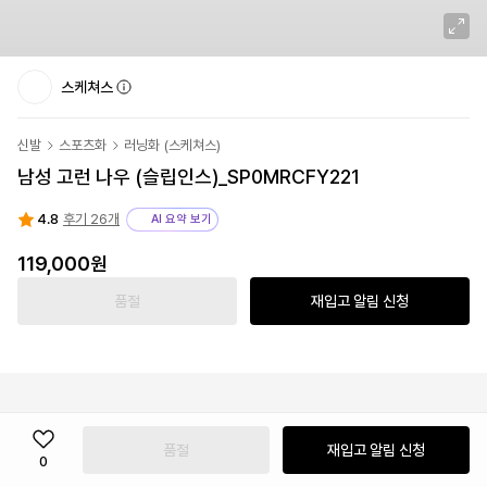
스케쳐스
신발
스포츠화
러닝화
(
스케쳐스
)
남성 고런 나우 (슬립인스)_SP0MRCFY221
4.8
후기 26개
AI 요약 보기
119,000원
품절
재입고 알림 신청
품절
재입고 알림 신청
0