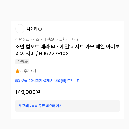
나이키
신발
스니커즈
패션스니커즈화
(
나이키
)
조던 컴포트 에라 M - 세일:데저트 카모:페일 아이보
리:세서미 / HJ6777-102
무료반품
5
후기 9개
오늘 22시까지 결제 시 내일(월) 도착보장
149,000원
첫 구매 20% 쿠폰 받으러 가기