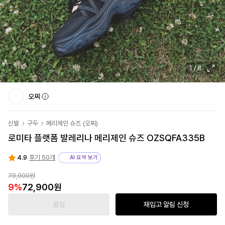
1
/
8
오찌
신발
구두
메리제인 슈즈
(
오찌
)
로미타 플랫폼 발레리나 메리제인 슈즈 OZSQFA335B
4.9
후기 50개
AI 요약 보기
79,900원
9
%
72,900원
품절
재입고 알림 신청