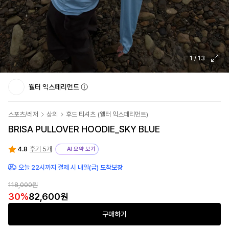
1
/
13
웰터 익스페리먼트
스포츠/레저
상의
후드 티셔츠
(
웰터 익스페리먼트
)
BRISA PULLOVER HOODIE_SKY BLUE
4.8
후기 5개
AI 요약 보기
오늘 22시까지 결제 시 내일(금) 도착보장
118,000
원
30
%
82,600
원
구매하기