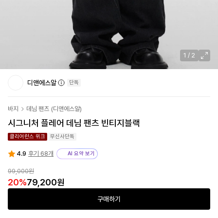
1
/
2
디앤에스알
단독
바지
데님 팬츠
(
디앤에스알
)
시그니처 플레어 데님 팬츠 빈티지블랙
클리어런스 위크
무신사단독
4.9
후기 68개
AI 요약 보기
99,000원
20
%
79,200원
구매하기