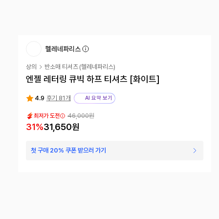
헬레네파리스
상의
반소매 티셔츠
(
헬레네파리스
)
엔젤 레터링 큐빅 하프 티셔츠 [화이트]
4.9
후기 81개
AI 요약 보기
46,000
원
최저가 도전
31
%
31,650
원
첫 구매 20% 쿠폰 받으러 가기