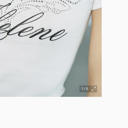
1
/
5