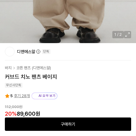
1
/
2
디앤에스알
단독
바지
코튼 팬츠
(
디앤에스알
)
커브드 치노 팬츠 베이지
무신사단독
5
후기 28개
AI 요약 보기
112,000원
20
%
89,600원
구매하기