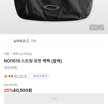
1
/
2
노이아고
단독
가방
백팩
(
노이아고
)
NOI1616 스트링 포켓 백팩 (블랙)
무신사단독
4.8
후기 97개
AI 요약 보기
54,000원
25
%
40,500원
품절