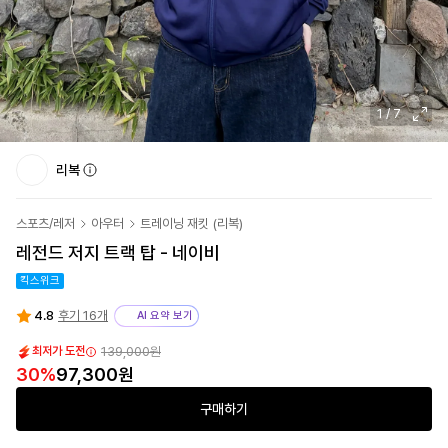
1
/
7
리복
스포츠/레저
아우터
트레이닝 재킷
(
리복
)
레전드 저지 트랙 탑 - 네이비
킥스위크
4.8
후기 16개
AI 요약 보기
139,000원
최저가 도전
30
%
97,300원
구매하기