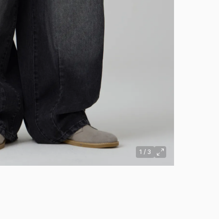
1
/
3