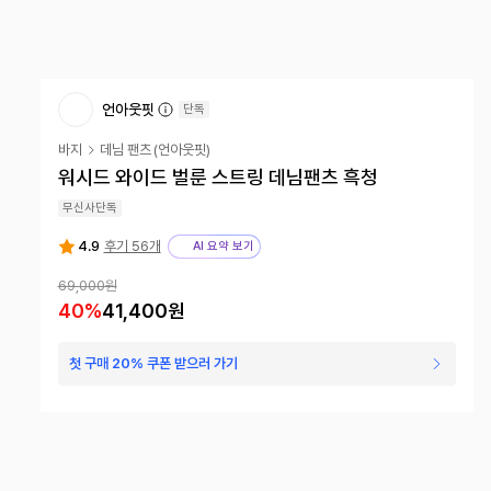
언아웃핏
단독
바지
데님 팬츠
(
언아웃핏
)
워시드 와이드 벌룬 스트링 데님팬츠 흑청
무신사단독
4.9
후기 56개
AI 요약 보기
69,000원
40
%
41,400원
첫 구매 20% 쿠폰 받으러 가기