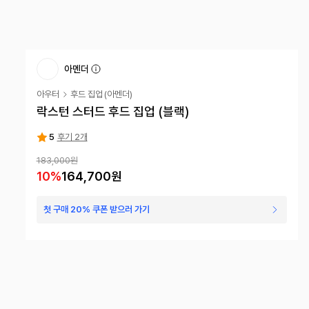
아멘더
아우터
후드 집업
(
아멘더
)
락스턴 스터드 후드 집업 (블랙)
5
후기 2개
183,000
원
10
%
164,700
원
첫 구매 20% 쿠폰 받으러 가기