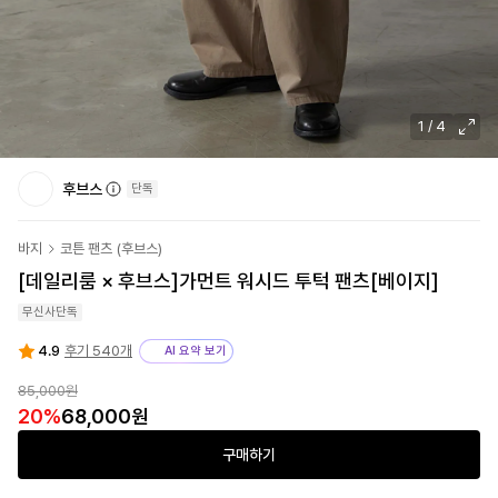
1
/
4
후브스
단독
바지
코튼 팬츠
(
후브스
)
[데일리룸 × 후브스]
가먼트 워시드 투턱 팬츠[베이지]
무신사단독
4.9
후기 540개
AI 요약 보기
85,000
원
20
%
68,000
원
구매하기