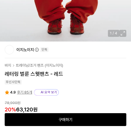
1
/
4
이지노이지
단독
바지
트레이닝/조거 팬츠
(
이지노이지
)
레터링 벌룬 스웻팬츠 - 레드
무신사단독
4.9
후기 85개
AI 요약 보기
78,900
원
20
%
63,120
원
구매하기