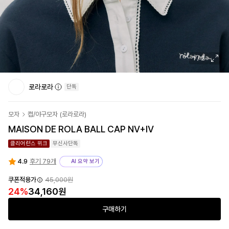
1
/
2
로라로라
단독
모자
캡/야구모자
(
로라로라
)
MAISON DE ROLA BALL CAP NV+IV
클리어런스 위크
무신사단독
4.9
후기 79개
AI 요약 보기
쿠폰적용가
45,000원
24
%
34,160원
구매하기