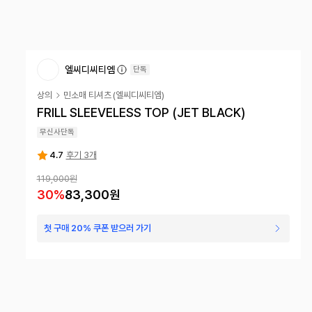
엘씨디씨티엠
단독
상의
민소매 티셔츠
(
엘씨디씨티엠
)
FRILL SLEEVELESS TOP (JET BLACK)
무신사단독
4.7
후기 3개
119,000
원
30
%
83,300
원
첫 구매 20% 쿠폰 받으러 가기